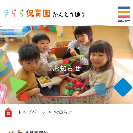
めにゅー
クラスだより
お知らせ
保育理念
採用情報
見学・お問い合わせ
園について
園だより
献立表
お知らせ
トップページ
> お知らせ